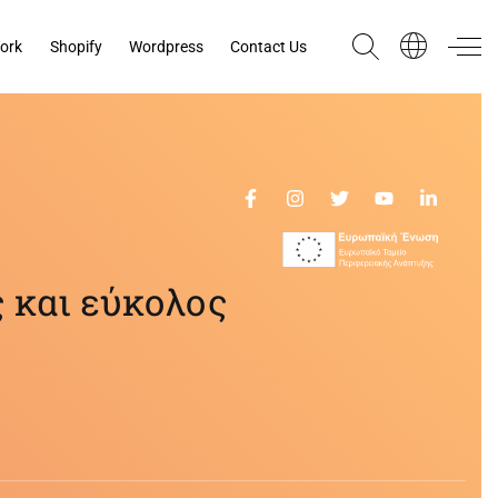
ork
Shopify
Wordpress
Contact Us
 και εύκολος