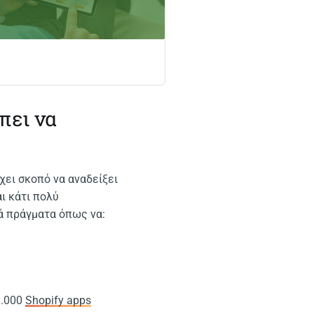
πει να
χει σκοπό να αναδείξει
αι κάτι πολύ
ά πράγματα όπως να:
8.000
Shopify apps