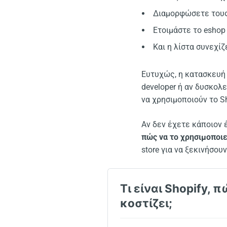
Διαμορφώσετε του
Ετοιμάστε το eshop 
Και η λίστα συνεχίζ
Ευτυχώς, η κατασκευή e
developer ή αν δυσκολ
να χρησιμοποιούν το Sh
Αν δεν έχετε κάποιον
πώς να το χρησιμοποιε
store για να ξεκινήσου
Τι είναι Shopify, 
κοστίζει;