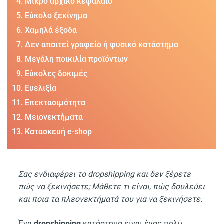
Μικρό αρχικό κεφάλαιο
Εύκολο ξεκίνημα
Χαμηλά έξοδα
Δεν απαιτεί γραφείο ή φυσικό κατάστημα
Μεγάλη ποικιλία προϊόντων
Εύκολες δοκιμές
Ευελιξία
Επεκτασιμότητα
Μειονεκτήματα
Κατασκευή e-shop
Σας ενδιαφέρει το dropshipping και δεν ξέρετε
πώς να ξεκινήσετε; Μάθετε τι είναι, πώς δουλεύει
και ποια τα πλεονεκτήματά του για να ξεκινήσετε.
Ένα
dropshipping
κατάστημα είναι ένας πολύ