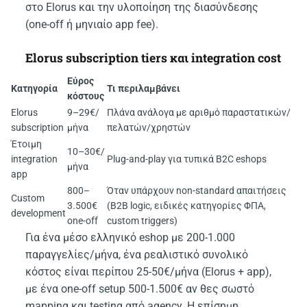
στο Elorus και την υλοποίηση της διασύνδεσης
(one-off ή μηνιαίο app fee).
Elorus subscription tiers και integration cost
Εύρος
Κατηγορία
Τι περιλαμβάνει
κόστους
Elorus
9–29€/
Πλάνα ανάλογα με αριθμό παραστατικών/
subscription
μήνα
πελατών/χρηστών
Έτοιμη
10–30€/
integration
Plug-and-play για τυπικά B2C eshops
μήνα
app
800–
Όταν υπάρχουν non-standard απαιτήσεις
Custom
3.500€
(B2B logic, ειδικές κατηγορίες ΦΠΑ,
development
one-off
custom triggers)
Για ένα μέσο ελληνικό eshop με 200-1.000
παραγγελίες/μήνα, ένα ρεαλιστικό συνολικό
κόστος είναι περίπου 25-50€/μήνα (Elorus + app),
με ένα one-off setup 500-1.500€ αν θες σωστό
mapping και testing από agency. Η επίσημη