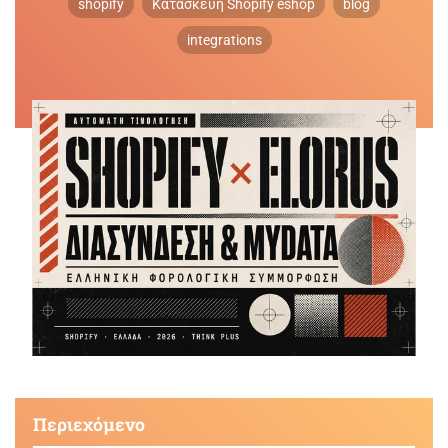
shopify
Κατασκευή Shopify eshop
blog
integrations
Περιεχόμενο