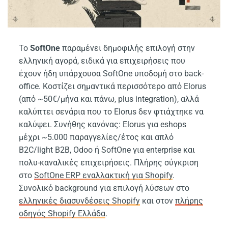
Το
SoftOne
παραμένει δημοφιλής επιλογή στην
ελληνική αγορά, ειδικά για επιχειρήσεις που
έχουν ήδη υπάρχουσα SoftOne υποδομή στο back-
office. Κοστίζει σημαντικά περισσότερο από Elorus
(από ~50€/μήνα και πάνω, plus integration), αλλά
καλύπτει σενάρια που το Elorus δεν φτιάχτηκε να
καλύψει. Συνήθης κανόνας: Elorus για eshops
μέχρι ~5.000 παραγγελίες/έτος και απλό
B2C/light B2B, Odoo ή SoftOne για enterprise και
πολυ-καναλικές επιχειρήσεις. Πλήρης σύγκριση
στο
SoftOne ERP εναλλακτική για Shopify
.
Συνολικό background για επιλογή λύσεων στο
ελληνικές διασυνδέσεις Shopify
και στον
πλήρης
οδηγός Shopify Ελλάδα
.