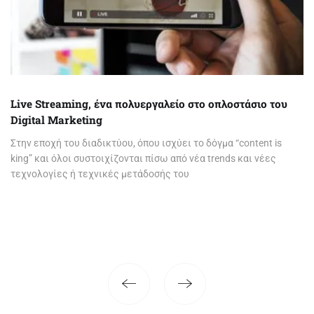
Live​ ​Streaming,​ ​ένα​ ​πολυεργαλείο​ ​στο οπλοστάσιο​ ​του​ ​
Digital​ ​Marketing
Στην εποχή του διαδικτύου, όπου ισχύει το δόγμα “content is
king” και όλοι συστοιχίζονται πίσω από νέα trends και νέες
τεχνολογίες ή τεχνικές μετάδοσής του
Page
2
of 4