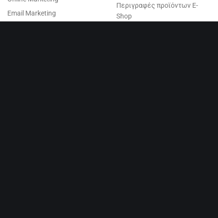
Περιγραφές προϊόντων E-
Email Marketing
Shop
Shopify Apps
ΔΙΑΦΗΜΙΣΤΙΚΕΣ ΥΠΗΡΕΣΙΕΣ
DIGITAL AGENCY
Εταιρική Ταυτότητα
Επικοινωνία
Παραγωγή τηλεοπτικού
Τα Νέα μας
Media Plan
Δείγματα εργασιών
Media Buying
Πελάτες
Διαφήμιση στη τηλεόραση
Προσωπικά Δεδομένα
Διαφημίσεις Facebook
Το Blog μας
Διαφημίσεις Google
We're Hiring!
ΚΑΤΑΣΚΕΥΗ SHOPIFY
B2B Solution for Shopify
Birthday Discounts Shopify