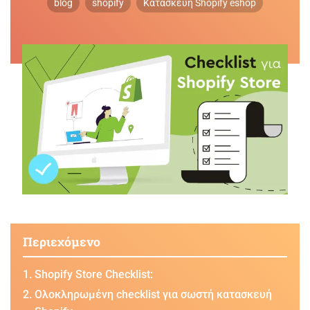
blog
shopify
Κατασκευή Shopify eshop
Περιεχόμενο
Shopify Store Checklist:
Ολοκληρωμένη checklist για σωστή κατασκευή