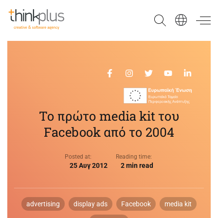
Think Plus
Το πρώτο media kit του
Facebook από το 2004
Posted at:
Reading time:
25 Αυγ 2012
2 min read
advertising
display ads
Facebook
media kit