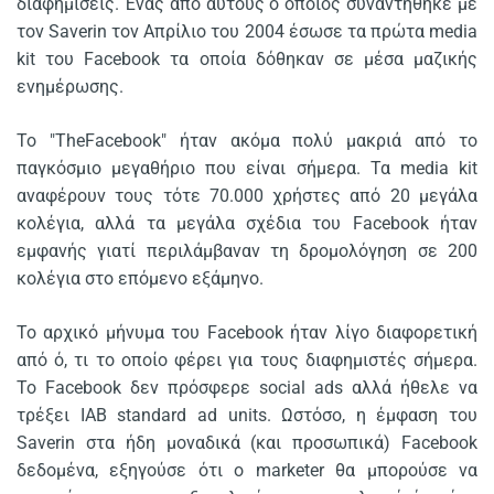
διαφημίσεις. Ένας από αυτούς ο οποίος συναντήθηκε με
τον Saverin τον Απρίλιο του 2004 έσωσε τα πρώτα media
kit του Facebook τα οποία δόθηκαν σε μέσα μαζικής
ενημέρωσης.
Το "TheFacebook" ήταν ακόμα πολύ μακριά από το
παγκόσμιο μεγαθήριο που είναι σήμερα. Τα media kit
αναφέρουν τους τότε 70.000 χρήστες από 20 μεγάλα
κολέγια, αλλά τα μεγάλα σχέδια του Facebook ήταν
εμφανής γιατί περιλάμβαναν τη δρομολόγηση σε 200
κολέγια στο επόμενο εξάμηνο.
Το αρχικό μήνυμα του Facebook ήταν λίγο διαφορετική
από ό, τι το οποίο φέρει για τους διαφημιστές σήμερα.
Το Facebook δεν πρόσφερε social ads αλλά ήθελε να
τρέξει IAB standard ad units. Ωστόσο, η έμφαση του
Saverin στα ήδη μοναδικά (και προσωπικά) Facebook
δεδομένα, εξηγούσε ότι ο marketer θα μπορούσε να