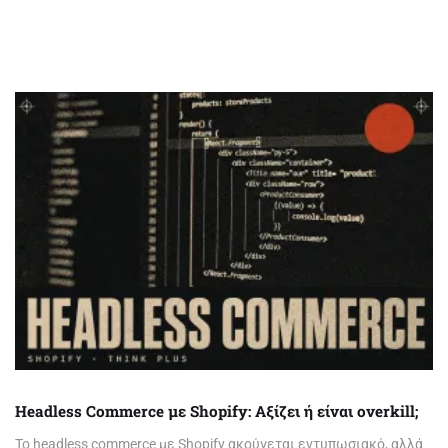
Headless Commerce με Shopify: Αξίζει ή είναι overkill;
Το headless commerce με Shopify ακούγεται εντυπωσιακό, αλλά