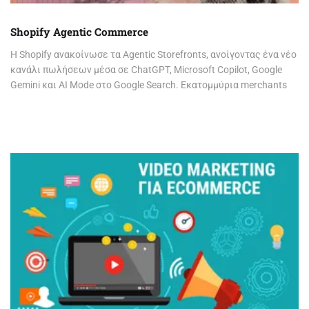
Shopify Agentic Commerce
Η Shopify ανακοίνωσε τα Agentic Storefronts, ανοίγοντας ένα νέο
κανάλι πωλήσεων μέσα σε ChatGPT, Microsoft Copilot, Google
Gemini και AI Mode στο Google Search. Εκατομμύρια merchants
αποκτούν πρόσβαση σε AI-powered commerce χωρίς extra
κόστος.