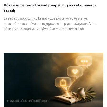
Πότε ένα personal brand μπορεί να γίνει eCommerce
brand;
Έχετε ένα προσωπικό brand και θέλετε να το δείτε να
μετατρέπεται σε ένα επιτυχημένο eshop με πωλήσεις; Δείτε
πότε είναι έτοιμο για να γίνει ένα eCommerce brand!