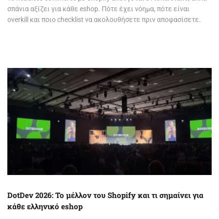
σπάνια αξίζει για κάθε eshop. Πότε έχει νόημα, πότε είναι
overkill και ποιο checklist να ακολουθήσετε πριν αποφασίσετε.
DotDev 2026: Το μέλλον του Shopify και τι σημαίνει για
κάθε ελληνικό eshop