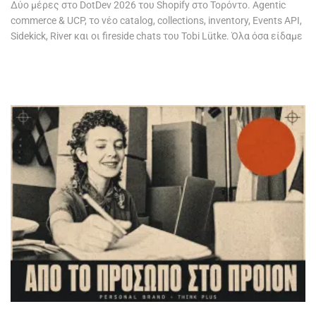
Δύο μέρες στο DotDev 2026 του Shopify στο Τορόντο. Agentic
commerce & UCP, το νέο catalog, collections, inventory, Events API,
Sidekick, River και οι fireside chats του Tobi Lütke. Όλα όσα είδαμε
- και τι σημαίνουν πρακτικά για κάθε Έλληνα έμπορο.