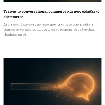
Τι είναι το conversational commerce και πώς αλλάζει το
ecommerce
Δείτε πώς βελτιώνει την εμπειρία πελάτη το conversational
commerce και πώς μεταμορφώνει το ecommerce με live chat,
chatbots και AI.