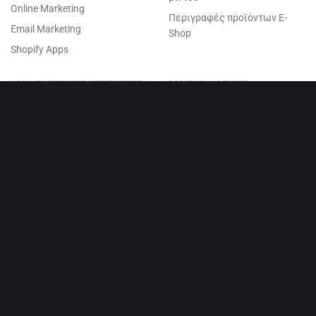
Online Marketing
Περιγραφές προϊόντων E-
Email Marketing
Shop
Shopify Apps
ΔΙΑΦΗΜΙΣΤΙΚΕΣ ΥΠΗΡΕΣΙΕΣ
DIGITAL AGENCY
Εταιρική Ταυτότητα
Επικοινωνία
Παραγωγή τηλεοπτικού
Τα Νέα μας
Media Plan
Δείγματα εργασιών
Media Buying
Πελάτες
Διαφήμιση στη τηλεόραση
Προσωπικά Δεδομένα
Διαφημίσεις Facebook
Το Blog μας
Διαφημίσεις Google
We're Hiring!
ΚΑΤΑΣΚΕΥΗ SHOPIFY
B2B Solution for Shopify
Birthday Discounts Shopify