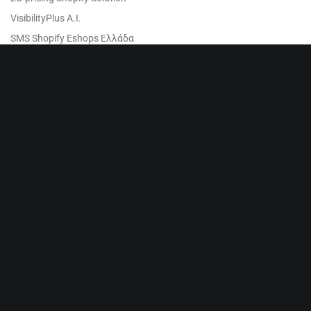
VisibilityPlus A.I.
SMS Shopify Eshops Ελλάδα
Διασύνδεση Shopify με Elorus
Migration & Replatforming