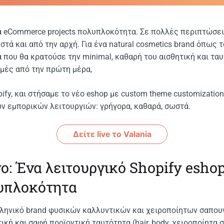
α eCommerce projects πολυπλοκότητα. Σε πολλές περιπτώσεις
στά και από την αρχή. Για ένα natural cosmetics brand όπως τ
 που θα κρατούσε την minimal, καθαρή του αισθητική και τα
ομές από την πρώτη μέρα,
ify, και στήσαμε το νέο eshop με custom theme customization
ν εμπορικών λειτουργιών: γρήγορα, καθαρά, σωστά.
Δείτε live το Valania
ο: Ένα λειτουργικό Shopify eshop
λυπλοκότητα
λληνικό brand φυσικών καλλυντικών και χειροποίητων σαπου
ική και σαφή προϊοντική ταυτότητα (hair, body, χειροποίητα