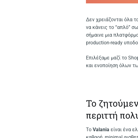
Δεν χρειάζονται όλα τ
να κάνεις το “απλό” σω
σήμαινε μια πλατφόρμα
production-ready υποδ
Επιλέξαμε μαζί το Shop
και ενοποίηση όλων τω
Το ζητούμεν
περιττή πο
Το
Valania
είναι ένα ε
καθαρή, minimal αισθητ