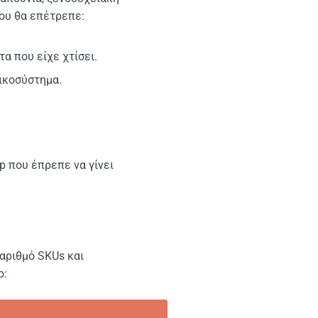
ου θα επέτρεπε:
α που είχε χτίσει.
ικοσύστημα.
up που έπρεπε να γίνει
 αριθμό SKUs και
ο: