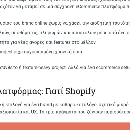
ιαζόταν να μεταβεί σε μια σύγχρονη eCommerce πλατφόρμα π
σίας του brand online χωρίς να χάσει την αισθητική ταυτότητ
λιών, αποθέματος, πληρωμών και αποστολών μέσα από ένα ο
ητα για νέες αγορές και features στο μέλλον
project είχε συγκεκριμένα χρονικά όρια
σύνθετο ή feature-heavy project. Αλλά για ένα ecommerce set
λατφόρμας: Γιατί Shopify
κή επιλογή για ένα brand με καθαρό καταλόγο, σχετικά μικρό
αξιοπιστία και UX. Τα τρία πράγματα που ζύγισαν περισσότερ