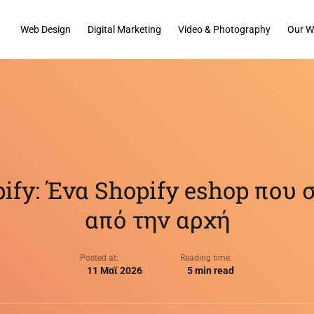
Web Design
Digital Marketing
Video & Photography
Our W
pify: Ένα Shopify eshop που
από την αρχή
Posted at:
Reading time:
11 Μαϊ 2026
5 min read