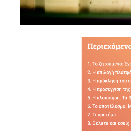
Περιεχόμεν
Το ζητούμενο: Έν
Η επιλογή πλατφό
Η πρόκληση του 
Η προσέγγιση της
Η υλοποίηση: Τα 
Το αποτέλεσμα: 
Τι κρατάμε
Θέλετε και εσείς 