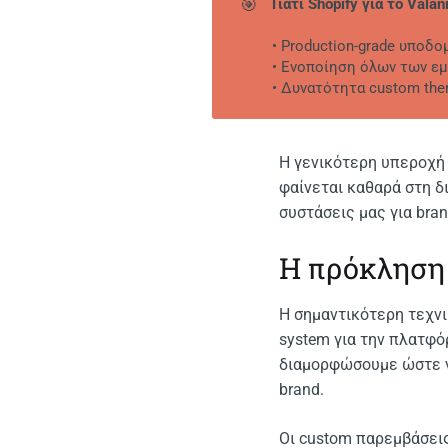
🎯
Γιατί Shopify για το Valan
• Production-grade υποδομ
• Ενοποίηση όλων των εμ
• Δυνατότητα custom the
Η γενικότερη υπεροχή 
φαίνεται καθαρά στη δι
συστάσεις μας για bra
Η πρόκληση
Η σημαντικότερη τεχνι
system για την πλατφό
διαμορφώσουμε ώστε να
brand.
Οι custom παρεμβάσεις