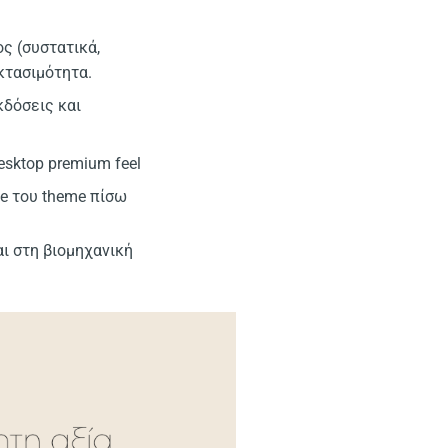
ς (συστατικά,
κτασιμότητα.
δόσεις και
esktop premium feel
me του theme πίσω
αι στη βιομηχανική