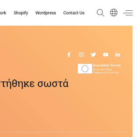
ork
Shopify
Wordpress
Contact Us
 στήθηκε σωστά