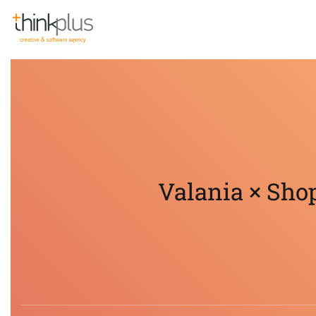
Think Plus
Valania × Sho