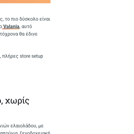
, το πιο δύσκολο είναι
ο
Valania
, αυτό
υτόχρονα θα έδινε
, πλήρες store setup
, χωρίς
νιών ελαιολάδου, με
 σαπούνια, ξενοδοχειακή