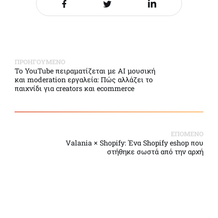
Share it on Facebook
Share it on Twitter
Share it on LinkedIn
ΠΡΟΗΓΟΥΜΕΝΟ
Το YouTube πειραματίζεται με AI μουσική
και moderation εργαλεία: Πώς αλλάζει το
παιχνίδι για creators και ecommerce
ΕΠΟΜΕΝΟ
Valania × Shopify: Ένα Shopify eshop που
στήθηκε σωστά από την αρχή