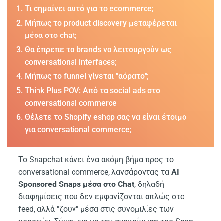
Τι σημαίνει αυτό για το ecommerce;
Μήπως το product discovery μεταφέρεται
μέσα στο chat;
Θα έπρεπε τα brands να λειτουργούν ως
conversational interfaces;
Μήπως το funnel γίνεται "αόρατο";
Think Plus POV: Από τα social ads στο
conversational commerce
Θέλετε το Shopify eshop σας να είναι έτοιμο
για conversational commerce;
Το Snapchat κάνει ένα ακόμη βήμα προς το
conversational commerce, λανσάροντας τα
AI
Sponsored Snaps μέσα στο Chat
, δηλαδή
διαφημίσεις που δεν εμφανίζονται απλώς στο
feed, αλλά "ζουν" μέσα στις συνομιλίες των