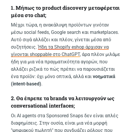
1. Μήπως το product discovery μεταφέρεται
μέσα στο chat;
Μέχρι τώρα, η ανακάλυψη προϊόντων γινόταν
μέσω social feeds, Google search και marketplaces.
Αυτό σιγά αλλάζει και πλέον, γίνεται μέσα από
συζητήσεις.
Ήδη τα Shopify eshop άρχισαν να
γίνονται shoppable στο ChatGPT
, άρα πλέον μιλάμε
ήδη για μια νέα πραγματικότητα αγορών, που
αλλάζει ριζικά το πώς πρέπει να παρουσιάζεται
ένα προϊόν: όχι μόνο οπτικά, αλλά και
νοηματικά
(intent-based)
.
2. Θα έπρεπε τα brands να λειτουργούν ως
conversational interfaces;
Οι AI agents στα Sponsored Snaps δεν είναι απλές
διαφημίσεις. Στην ουσία, είναι μια νέα μορφή
"ψηφιακού πωλητή" που συνδυάζει ρόλους που