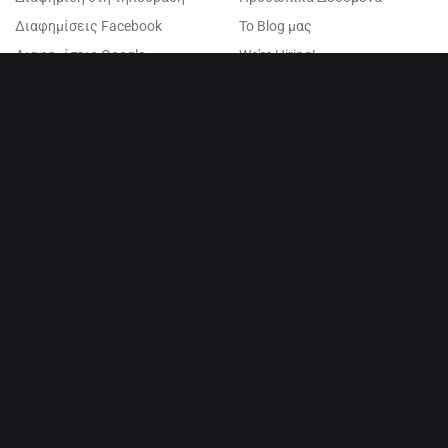
Διαφημίσεις Facebook
Το Blog μας
Διαφημίσεις Google
We're Hiring!
ΚΑΤΑΣΚΕΥΗ SHOPIFY
B2B Solution for Shopify
Birthday Discounts Shopify
Cart Features – VIES & B2B
Moosend Integration
EU-pricing Shopify Solution
VisibilityPlus A.I.
SMS Shopify Eshops Ελλάδα
Διασύνδεση Shopify με Elorus
Migration & Replatforming