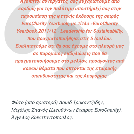
Αγαπητοί συνεργάτες, σας ευχαριστούμε από
καρδιάς για την πολύτιμη υποστήριξή σας στην
παρουσίαση της φετινής έκδοσης της σειράς
EuroCharity Yearbook, με τίτλο «EuroCharity
Yearbook 2011/12 - Leadership for Sustainability,
που πραγματοποιήθηκε στις 5 Ιουλίου.
Ευελπιστούμε ότι θα σας έχουμε στο πλευρό μας
σε παρόμοιες εκδηλώσεις που θα
πραγματοποιήσουμε στο μέλλον, προάγοντας από
κοινού θέματα που άπτονται της εταιρικής
υπευθυνότητας και της Αειφορίας.
Φώτο (από αριστερά) Δαυίδ Τρακαντζίδης,
Μιχάλης Σπανός (Διευθύνων Εταίρος EuroCharity),
Άγγελος Κωνσταντόπουλος.