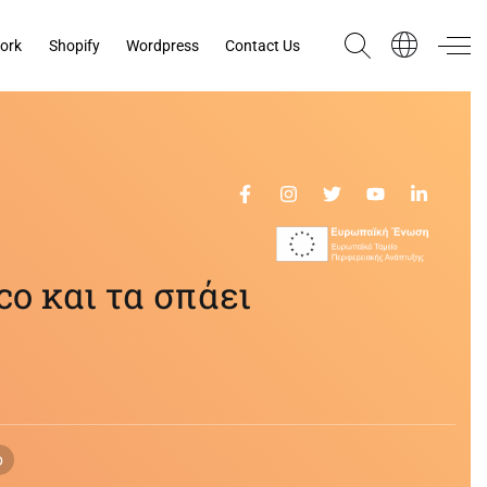
ork
Shopify
Wordpress
Contact Us
co και τα σπάει
p