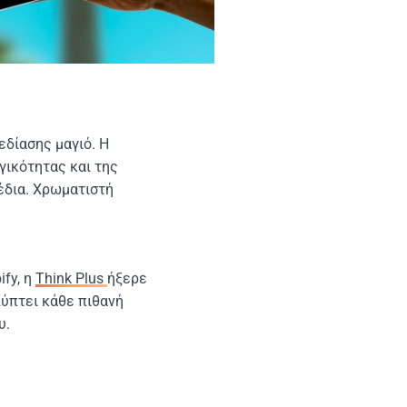
εδίασης μαγιό. Η
γικότητας και της
έδια. Χρωματιστή
fy, η
Think Plus
ήξερε
λύπτει κάθε πιθανή
υ.