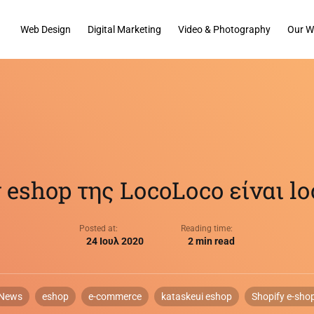
Web Design
Digital Marketing
Video & Photography
Our W
 eshop της LocoLoco είναι lo
Posted at:
Reading time:
24 Ιουλ 2020
2 min read
News
eshop
e-commerce
kataskeui eshop
Shopify e-sho