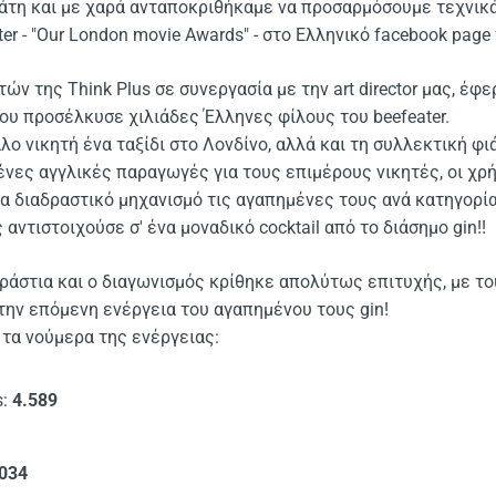
άτη και με χαρά ανταποκριθήκαμε να προσαρμόσουμε τεχνικ
er - "Οur London movie Awards" - στο Ελληνικό facebook page
ν της Think Plus σε συνεργασία με την art director μας, έφε
που προσέλκυσε χιλιάδες Έλληνες φίλους του beefeater.
λο νικητή ένα ταξίδι στο Λονδίνο, αλλά και τη συλλεκτική φι
νες αγγλικές παραγωγές για τους επιμέρους νικητές, οι χρ
α διαδραστικό μηχανισμό τις αγαπημένες τους ανά κατηγορία 
 αντιστοιχούσε σ' ένα μοναδικό cocktail από το διάσημο gin!!
ράστια και ο διαγωνισμός κρίθηκε απολύτως επιτυχής, με τ
ην επόμενη ενέργεια του αγαπημένου τους gin!
 τα νούμερα της ενέργειας:
s:
4.589
034