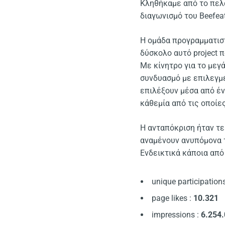
Kληθήκαμε από το πελ
διαγωνισμό του Beefeat
H ομάδα προγραμματιστώ
δύσκολο αυτό project 
Mε κίνητρο για το μεγά
συνδυασμό με επιλεγμέ
επιλέξουν μέσα από έν
κάθεμία από τις οποίες
H ανταπόκριση ήταν τε
αναμένουν ανυπόμονα τ
Eνδεικτικά κάποια από
unique participation
page likes :
10.321
impressions :
6.254.