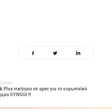
Share it on Facebook
Share it on Twitter
Share it on LinkedIn
ΟΥΜΕΝΟ
k Plus νικήτρια σε spec για το ευρωπαϊκό
μμα SYNGGI !!!