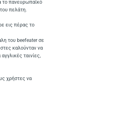
ά το πανευρωπαϊκό
 του πελάτη.
ρε εις πέρας το
άλη του beefeater σε
ήστες καλούνταν να
αγγλικές ταινίες,
ους χρήστες να