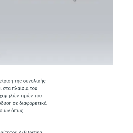
χείριση της συνολικής
ι στα πλαίσια του
ν χαμηλών τιμών του
ίσδυση σε διαφορετικά
ρεσιών όπως
ίτητου A/B testing,