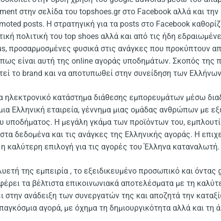
ent στην σελίδα του topshoes.gr στο Facebook αλλά και την α
moted posts. Η στρατηγική για τα posts στο Facebook καθορίζ
τική πολιτική του top shoes αλλά και από τις ήδη εδραιωμέν
lus, προσαρμοσμένες φυσικά στις ανάγκες που προκύπτουν απ
πως είναι αυτή της online αγοράς υποδημάτων. Σκοπός της π
χτεί το brand και να αποτυπωθεί στην συνείδηση των Ελλήν
ένα ηλεκτρονικό κατάστημα διάθεσης εμπορευμάτων μέσω δια
α μια Ελληνική εταιρεία, γέννημα μιας ομάδας ανθρώπων με εξ
ου υποδήματος. Η μεγάλη γκάμα των προϊόντων του, εμπλουτ
τα δεδομένα και τις ανάγκες της Ελληνικής αγοράς. H επιχε
ι η καλύτερη επιλογή για τις αγορές του Έλληνα καταναλωτή.
λυετή της εμπειρία , το εξειδικευμένο προσωπικό και όντας g
σφέρει τα βέλτιστα επικοινωνιακά αποτελέσματα με τη καλύ
ι στην ανάδειξη των συνεργατών της και αποζητά την καταξ
 παγκόσμια αγορά, με όχημα τη δημιουργικότητα αλλά και τη 