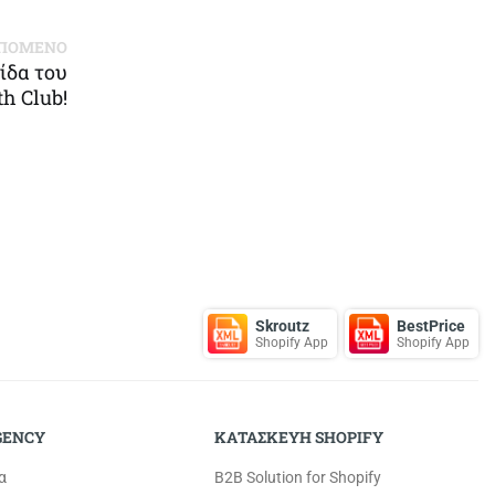
ΠΟΜΕΝΟ
ίδα του
h Club!
Skroutz
BestPrice
Shopify App
Shopify App
GENCY
ΚΑΤΑΣΚΕΥΗ SHOPIFY
α
B2B Solution for Shopify