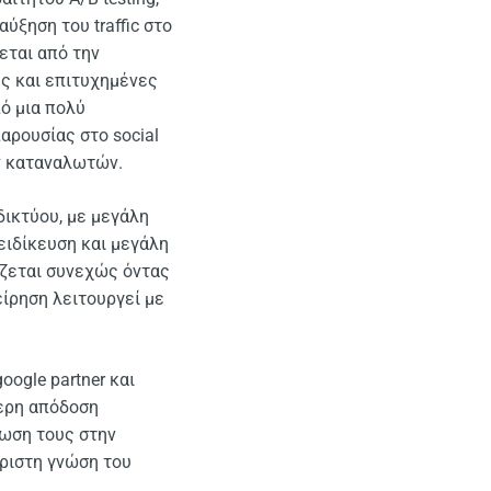
ύξηση του traffic στο
εται από την
ες και επιτυχημένες
ό μια πολύ
αρουσίας στο social
ων καταναλωτών.
δικτύου, με μεγάλη
ειδίκευση και μεγάλη
ίζεται συνεχώς όντας
ίρηση λειτουργεί με
oogle partner και
τερη απόδοση
ίωση τους στην
άριστη γνώση του