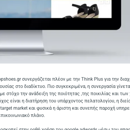
pshoes.gr συνεργάζεται πλέον με την Think Plus για την δια
υσίας στο διαδίκτυο. Πιο συγκεκριμένα, η συνεργασία γίνετα
 με στόχο την ανάδειξη της ποιότητας ,της ποικιλίας και τω
όχος είναι η διατήρηση του υπάρχοντος πελατολογίου, η διε
υ target market και φυσικά η άριστη και συνεπής παροχή υπη
επικοινωνιακό πλάνο.
οσκοπεί στην ορθή χρήση του google adwords μέσω του απαρα