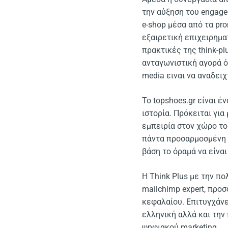
την αύξηση του engagem
e-shop μέσα από τα pro
εξαιρετική επιχειρημα
πρακτικές της think-p
ανταγωνιστική αγορά ό
media ειναι να αναδει
Το topshoes.gr είναι 
ιστορία. Πρόκειται γι
εμπειρία στον χώρο τ
πάντα προσαρμοσμένη σ
βάση το όραμά να είνα
H Think Plus με την πο
mailchimp expert, προ
κεφαλαίου. Επιτυγχάνε
ελληνική αλλά και την
ψηφιακού marketing.