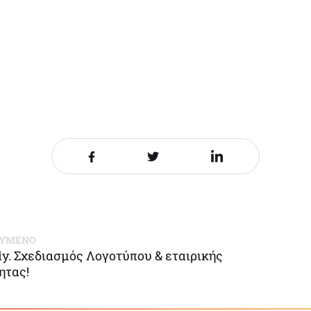
Share it on Facebook
Share it on Twitter
Share it on LinkedIn
ΟΥΜΕΝΟ
fly. Σχεδιασμός Λογοτύπου & εταιρικής
ητας!