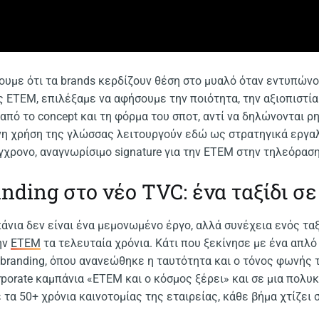
ύουμε ότι τα brands κερδίζουν θέση στο μυαλό όταν εντυπώνου
ης ΕΤΕΜ, επιλέξαμε να αφήσουμε την ποιότητα, την αξιοπιστία
από το concept και τη φόρμα του σποτ, αντί να δηλώνονται ρη
η χρήση της γλώσσας λειτουργούν εδώ ως στρατηγικά εργαλε
χρονο, αναγνωρίσιμο signature για την ΕΤΕΜ στην τηλεόραση
nding στο νέο TVC: ένα ταξίδι σε
άνια δεν είναι ένα μεμονωμένο έργο, αλλά συνέχεια ενός ταξ
ην
ΕΤΕΜ
τα τελευταία χρόνια. Κάτι που ξεκίνησε με ένα απλό 
ebranding, όπου ανανεώθηκε η ταυτότητα και ο τόνος φωνής 
orate καμπάνια «ΕΤΕΜ και ο κόσμος ξέρει» και σε μια πολυ
τα 50+ χρόνια καινοτομίας της εταιρείας, κάθε βήμα χτίζει 