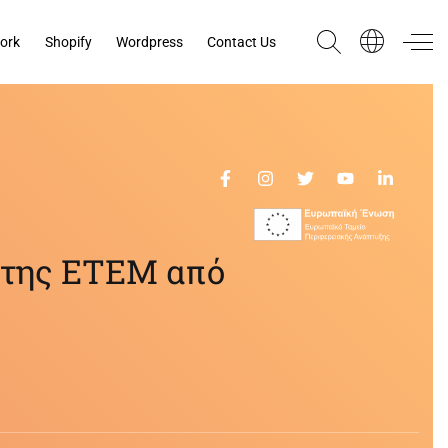
ork
Shopify
Wordpress
Contact Us
 της ΕΤΕΜ από