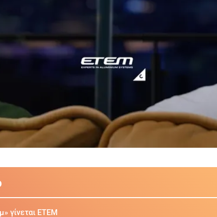
ο
εμ» γίνεται ΕΤΕΜ