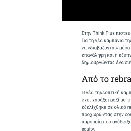
Στην Think Plus πιστε
Για τη νέα καμπάνια τ
να «διαβάζονται» μέσα 
επανάληψη και η έξυπν
δημιουργώντας ένα σύγ
Από το rebra
Η νέα τηλεοπτική καμπ
έχει χαράξει μαζί με τ
εξελίχθηκε σε ολικό r
προχωρώντας στην corp
παρουσία που ανέδειξε 
equity.