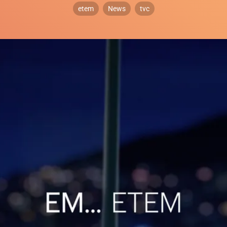
etem
News
tvc