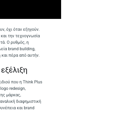
ν, όχι όταν εξηγούν.
 και την τεχνογνωσία
τά. Ο ρυθμός, η
ία brand building,
 και πέρα από αυτήν.
 εξέλιξη
ιδιού που η Think Plus
logo redesign,
της μάρκας,
καναλική διαφημιστική
συνέπεια και brand