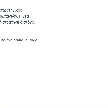
ς στρατηγικός
αμπανιών. Η νέα
 στρατηγικό στόχο,
 σε ένα brand journey