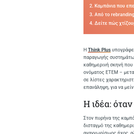
Καμπάνια που επεν
Από το rebranding
Δείτε πώς χτίζου
Η
Think Plus
υπογράφει
παραγωγής συστημάτων 
καθημερινή σκηνή που 
ονόματος ΕΤΕΜ – μετατ
σε λίστες χαρακτηριστ
επανάληψη, για να μείν
Η ιδέα: όταν
Στον πυρήνα της καμπά
δισταγμό της καθημερι
αναγνωρίσιμος ήχος, 