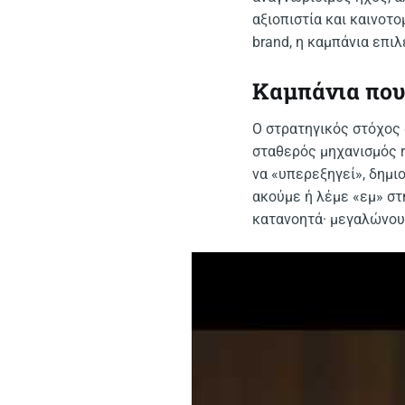
αξιοπιστία και καινοτο
brand, η καμπάνια επι
Καμπάνια που 
Ο στρατηγικός στόχος 
σταθερός μηχανισμός r
να «υπερεξηγεί», δημιο
ακούμε ή λέμε «εμ» στ
κατανοητά· μεγαλώνουν