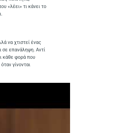
που «λέει» τι κάνει το
ι.
λά να χτιστεί ένας
ι σε επανάληψη. Αντί
αι κάθε φορά που
 όταν γίνονται