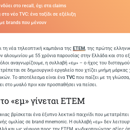
δύει στο recall, όχι στα claims
 στο νέο TVC: ένα ταξίδι σε εξέλιξη
με brands που μένουν
 τη νέα τηλεοπτική καμπάνια της
ΕΤΕΜ
, της πρώτης ελληνι
αλουμινίου με 55 χρόνια παρουσίας στην Ελλάδα και στο εξ
όλοι αναγνωρίζουμε, η συλλαβή «εμ» – ο ήχος του δισταγμού
ρέπεται σε δημιουργικό εργαλείο που χτίζει μνήμη μάρκας
ικών. Το αποτέλεσμα είναι ένα
TVC
που παίζει με τη γλώσσα,
ει στο μυαλό πριν καν προσπαθήσει να πείσει.
 το «εμ» γίνεται ΕΤΕΜ
νιας βρίσκεται ένα έξυπνο λεκτικό παιχνίδι που μετατρέπει
νής ομιλίας σε brand mnemonic. Η συλλαβή «εμ» δεν λειτουρ
αλλά και ως γέφυρα προς την ΕΤΕΜ, κωδικοποιώντας αξίες ό