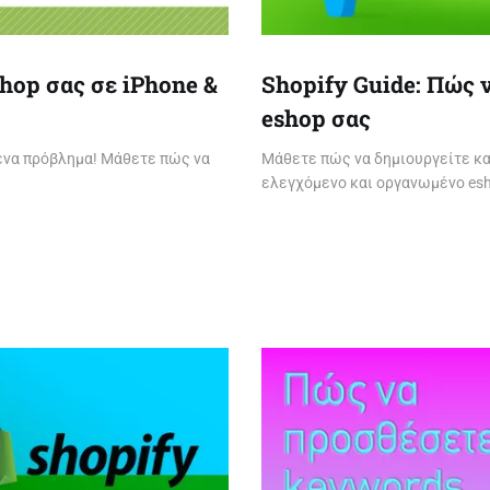
shop σας σε iPhone &
Shopify Guide: Πώς ν
eshop σας
νένα πρόβλημα! Μάθετε πώς να
Μάθετε πώς να δημιουργείτε και 
ελεγχόμενο και οργανωμένο es