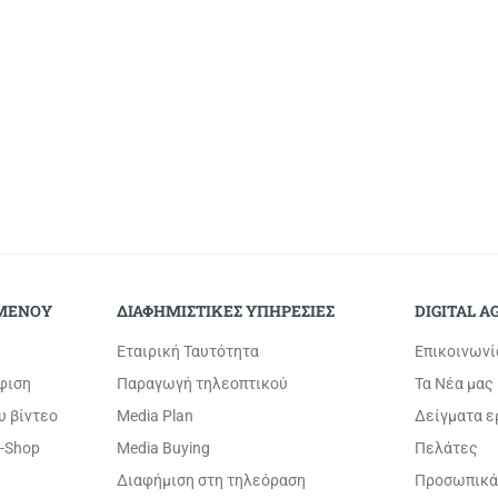
Page
1
of 1
Back to Top
ΟΜΕΝΟΥ
ΔΙΑΦΗΜΙΣΤΙΚΕΣ ΥΠΗΡΕΣΙΕΣ
DIGITAL A
Εταιρική Ταυτότητα
Επικοινωνί
φιση
Παραγωγή τηλεοπτικού
Τα Νέα μας
υ βίντεο
Media Plan
Δείγματα 
-Shop
Media Buying
Πελάτες
Διαφήμιση στη τηλεόραση
Προσωπικά