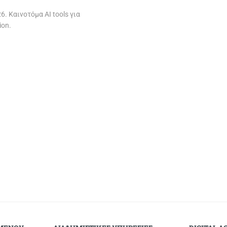
6. Καινοτόμα AI tools για
ion.
Page
1
of 1
Back to Top